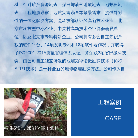
础，针对矿产资源勘查、煤田与油气地质勘查、地热田勘
查、工程地质勘察、地质灾害勘查等场景需求，提供针对
性的一体化解决方案。是科技部认证的高新技术企业，北
京市科技型中小企业、中关村高新技术企业协会会员单
位，以及北京市专精特新企业。公司拥有多套自主知识产
权的软件平台、14项发明专利和18项软件著作权，并取得
了IS09001:2015质量管理体系认证，并荣获2项省部级科技
奖。由公司自主独立研发的地震频率谐振勘探技术（简称
SFRT技术）是一种全新的地球物理勘探方法。公司作为自
然资源部行业标准《地震频率谐振勘探技术规程》、《工
程地震频率谐振勘探技术规程》的主要发起人，以及“十二
五”和“十三五”期间“油气专项”中“煤层气压裂监测”专题负责
单位，具有强大的科技研发实力。公司始终致力于自主创
工程案例
新和专业研发水平的提高，由公司自主独立研发的地震频
率谐振勘探技术（简称SFRT技术）主要是利用地下的地震
CASE
波所具有的共性－谐...
精准探矿，赋能储能！派特森地震频率谐振技术助力浙江省钼矿资源勘探升级