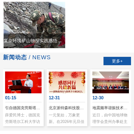
复杂环境矿山物探实践感悟：大道至简，方得数据本真
新闻动态
/ NEWS
更多+
01-15
12-31
12-30
引自德国克劳斯塔尔工科大学校友报道——北京派特森股份有限公司薛爱民博士：以创新技术引领地球物理勘探新未来
北京派特森科技股份有限公司元旦贺词
地震频率谐振技术受邀参加贵州省地球物理学术交流
薛爱民博士，德国克
一元复始，万象更
近日，由中国地球物
劳斯塔尔工科大学访
新。在2026年元旦佳
理学会贵州办事处主
问学者，地球物理、
节来临之际，北京派
办的年会暨学术交流